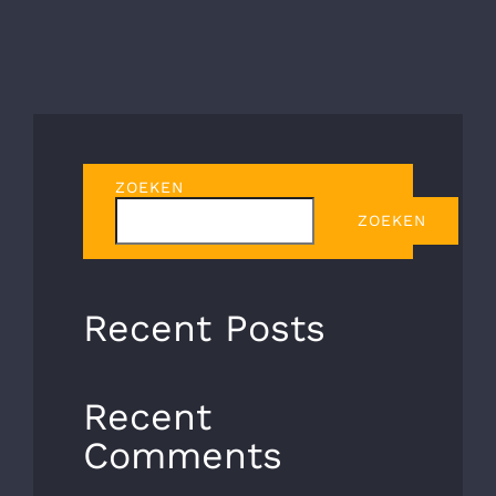
Export markeringen
Staal- en aluminiumproductie
ZOEKEN
Bouwmaterialen productie
ZOEKEN
Papier- en kartonproductie
Recent Posts
Auto industrie
Recent
Textielindustrie
Comments