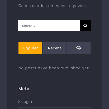
Detailhandel
Geen reacties om weer te geven.
Chemische industrie
Search
for:
Farmaceutische industrie
Comments
Popular
Recent
No posts have been published yet.
Meta
Login