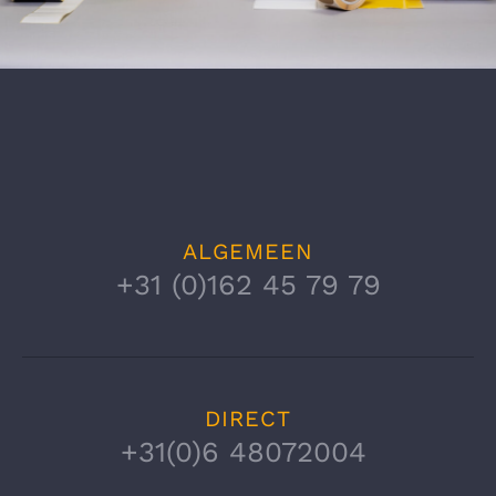
Export markeringen
Staal- en aluminiumproductie
Bouwmaterialen productie
ALGEMEEN
+31 (0)162 45 79 79
Papier- en kartonproductie
Auto industrie
DIRECT
Textielindustrie
+31(0)6 48072004